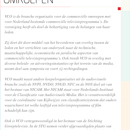
VCO is de branche organisatie voor de commerciële omroepen met
voor Nederland bestemde commerciële televisieprogramma’s. De
vereniging heeft als doel de behartiging van de belangen van haar
leden.
Zij doet dit door middel van het bevorderen van overleg tussen de
leden en het verrichten van onderzoek naar de technische,
maatschappelijke, economische en juridische aspecten van
commerciële televisieprogramma’s. Ook treedt VCO in overleg met
diverse beleids- en uitvoeringsinstanties op het terrein van de media,
neemt deel aan symposia en voert zij rechtsgedingen.
VCO maakt naast andere koepelorganisaties uit de audiovisuele
branche zoals de NVPI, NVDO, NVGD, NFC en de NOS deel uit van
het bestuur van NICAM. Het NICAM staat voor Nederlands Instituut
voor de Classificatie van Audiovisuele Media. Het is verantwoordelijk
voor de coördinatie van
Kijkwijzer
, een classificatiesysteem dat ouders
waarschuwt tot welke leeftijd een televisieprogramma of film
schadelijk kan zijn.
Ook is VCO vertegenwoordigd in het bestuur van de Stichting
Groeptelevisie. In de STG nemen verder afgevaardigden plaats van